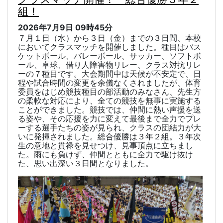
組！
2026年7月9日
09時45分
７月１日（水）から３日（金）までの３日間、本校
においてクラスマッチを開催しました。種目はバス
ケットボール、バレーボール、サッカー、ソフトボ
ール、卓球、借り人障害物リレー、クラス対抗リレ
ーの７種目です。
大会期間中は天候が不安定で、日
程や試合時間の変更を余儀なくされましたが、体育
委員をはじめ競技種目の部活動のみなさん、先生方
の柔軟な対応により、全ての競技を無事に実施する
ことができました。
競技では、仲間に熱い声援を送
る姿や、その応援を力に変えて最後まで全力でプレ
ーする選手たちの姿が見られ、クラスの団結力が大
いに発揮されました。
総合優勝は３年２組。３年次
生の意地と貫禄を見せつけ、見事頂点に立ちまし
た。雨にも負けず、仲間とともに全力で駆け抜け
た、思い出深い３日間となりました。