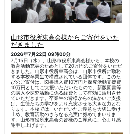
山形市役所東高会様からご寄付をいた
だきました
2026年7月22日
09時00分
7
月
15
日（水）、山形市役所東高会様から、本校の
教育活動充実のためとして
20
万円のご寄付をいただ
きました。山形市役所東高会は、山形市役所に勤務
する本校卒業生で構成されている団体です。このた
びのご寄付は、図書購入費
10
万円と探究活動支援費
10
万円としてご支援いただいたもので、新版図書等
の購入や探究活動に係る経費として有効に活用させ
ていただきます。卒業生の皆様からの温かいご支援
は、生徒たちの学びをより充実させる大きな力とな
ります。本校では、いただいたご厚意を大切に受け
止め、教育活動のさらなる充実に努めてまいりま
す。
山形市役所東高会の皆様のご厚意に、心より感
謝申し上げます。