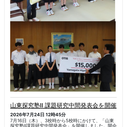
山東探究塾Ⅱ 課題研究中間発表会を開催
2026年7月24日
12時45分
7
月
16
日（木）、
3
校時から
5
校時にかけて、「山東
探究塾
Ⅱ
課題研究中間発表会」を開催しました。開会