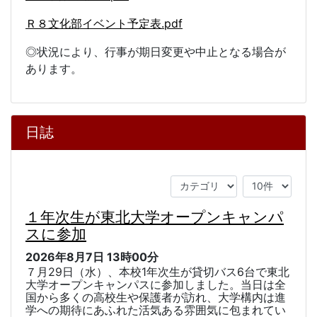
Ｒ８文化部イベント予定表.pdf
◎状況により、行事が期日変更や中止となる場合が
あります。
日誌
１年次生が東北大学オープンキャンパ
スに参加
2026年8月7日
13時00分
７
月
29
日（水）、本校
1
年次生が貸切バス
6
台で東北
大学オープンキャンパスに参加しました。当日は全
国から多くの高校生や保護者が訪れ、大学構内は進
学への期待にあふれた活気ある雰囲気に包まれてい