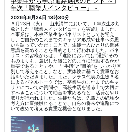
卒業生から学ぶ進路選択のヒント ～1
年次「職業人インタビュー」～
2026年6月24日
13時30分
６
月
23
日（火）、山東講堂において、１年次生を対
象とした「職業人インタビュー」を実施しました。
本事業は、本校卒業生をパネリストとしてお迎え
し、ご自身のこれまでのキャリア形成や仕事への思
いを語っていただくことで、生徒一人ひとりの進路
意識を高めることを目的として行われました。
パネ
リストの皆様からは、「進路においては“選択”その
ものよりも、選択した後にどのように行動するかが
重要であること」や、「“手段”と“目的”をしっかり区
別して考えること」など、実体験に基づく貴重なお
話をいただきました。
また、クラス代表の生徒６名
によるパネルトークでは、卒業生のこれまでのキャ
リアについての質問や、高校生活を送る上で大切に
すべきことについて助言を求めるなど、活発なやり
取りが行われました。
生徒たちは、先輩方の経験や
考え方に直接触れることで、自らの将来や進路につ
いて改めて考える貴重な機会となりました。