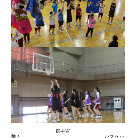
選手宣
誓！ バスケッ