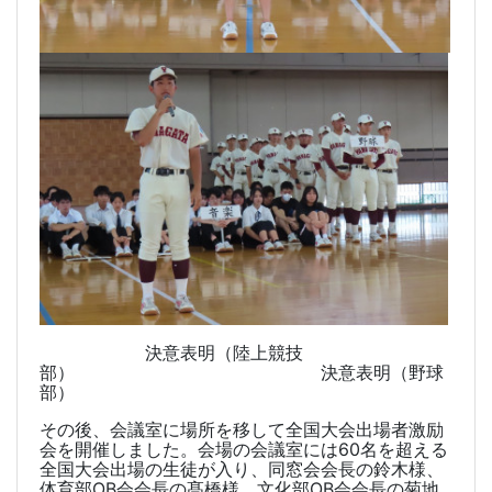
決意表明（陸上競技
部） 決意表明（野球
部）
その後、会議室に場所を移して全国大会出場者激励
会を開催しました。会場の会議室には
60
名を超える
全国大会出場の生徒が入り、同窓会会長の鈴木様、
体育部
OB
会会長の髙橋様、文化部
OB
会会長の菊地