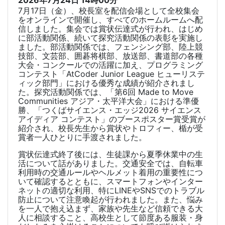
7
月
17
日（金）、校長室を配信会場として全校集会
をオンラインで開催し、すべてのホームルームへ配
信しました。集会では賞状伝達式が行われ、はじめ
に部活動関係、続いて探究活動関係の表彰を実施し
ました。部活動関係では、フェンシング部、陸上競
技部、文芸部、囲碁将棋部、放送部、書道部の各種
大会・コンクールでの活躍に加え、プログラミング
コンテスト「
AtCoder Junior League
ヒューリステ
ィック部門」における優秀な成績が紹介されまし
た。探究活動関係では、「第
6
回
Made to Move
Communities
アジア・太平洋大会」における準優
勝、「つくばサイエンス・エッジ
2026
サイエンス
アイディア コンテスト」のブースポスター賞受賞が
紹介され、校長先生から賞状やトロフィー、楯が受
賞者一人ひとりに手渡されました。
賞状伝達式終了後には、生徒課から夏季休業中の生
活について話がありました。交通安全では、自転車
利用時の交通ルールやヘルメット着用の重要性につ
いて確認するとともに、スマートフォンやインター
ネットの適切な利用、特に
LINE
や
SNS
でのトラブル
防止について注意喚起が行われました。また、悩み
を一人で抱え込まず、家族や先生など信頼できる大
人に相談すること、高校生として節度ある服装・身