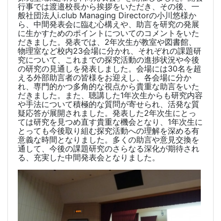
行事では渡邉校長から挨拶をいただき、その後、一
般社団法人
i.club Managing Director
の小川悠様か
ら、中間発表会に臨む心構えや、助言を研究の発展
に生かすためのポイントについてのコメントをいた
だきました。
発表では、
2
年次生が教室や図書館、
物理室など校内
23
会場に分かれ、それぞれの課題研
究について、これまでの探究活動の進捗状況や今後
の研究の見通しを発表しました。会場には
30
名を超
える外部助言者の皆様をお迎えし、各会場に分か
れ、専門的かつ多角的な視点から貴重な助言をいた
だきました。
また、聴講した
1
年次生からも研究内容
や手法について積極的な質問が寄せられ、活発な質
疑応答が展開されました。発表した
2
年次生にとっ
ては研究を見つめ直す貴重な機会となり、
1
年次生に
とっても今後取り組む探究活動への理解を深める有
意義な時間となりました。
多くの助言や意見交換を
通して、今後の課題研究のさらなる深化が期待され
る、充実した中間発表会となりました。