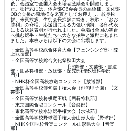
後、会議室で全国大会出場者激励会を開催しまし
た。
壮行式には、体育部
OB
会会長の高橋様、文化部
OB
会会長の菊地様を来賓としてお迎えし、校長挨
拶、来賓挨拶、生徒会長挨拶に続き、校歌・「おお
勝利」の斉唱、応援団による力強い演舞、各部代表
による決意表明が行われました。会場は全国の舞台
へ挑む選手・生徒たちへ大きな拍手と激励に包まれ
ました。
本校からは以下の大会に出場します。
・全国高等学校総合体育大会【フェンシング部・陸
上競技部】
・全国高等学校総合文化祭秋田大会
【演劇部・文芸部・書道
部・囲碁将棋部・放送部・探究部
(
理数班科学部
門
)
】
・
NHK
杯全国高校放送コンテスト【放送部】
・全国高等学校俳句選手権大会（俳句甲子園）【文
芸部】
・全国高等学校将棋竜王戦【囲碁将棋部】
・東京国際合唱コンクール【音楽部】
・東北高等学校水泳選手権大会【水泳部】
・全国高等学校野球選手権大会山形大会【野球部】
・
NHK
全国学校音楽コンクール山形県大会【音楽
部】