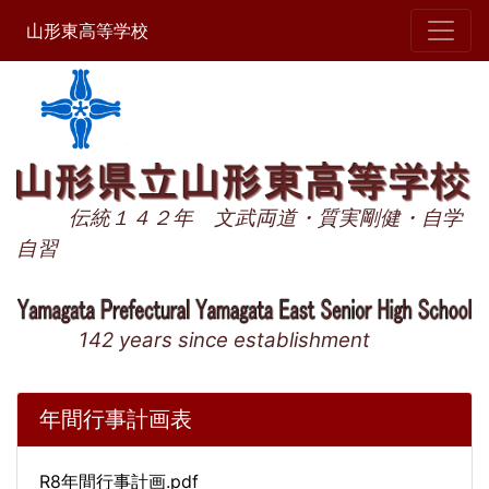
山形東高等学校
伝統１４２年 文武両道・質実剛健・自学
自習
142 years since establishment
年間行事計画表
R8年間行事計画.pdf