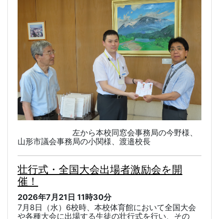
左から本校同窓会事務局の今野様、
山形市議会事務局の小関様、渡邉校長
壮行式・全国大会出場者激励会を開
催！
2026年7月21日
11時30分
7
月
8
日（水）
6
校時、本校体育館において全国大会
や各種大会に出場する生徒の壮行式を行い、その