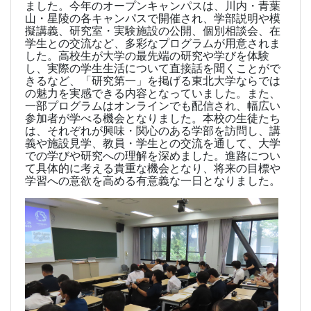
ました。今年のオープンキャンパスは、川内・青葉
山・星陵の各キャンパスで開催され、学部説明や模
擬講義、研究室・実験施設の公開、個別相談会、在
学生との交流など、多彩なプログラムが用意されま
した。高校生が大学の最先端の研究や学びを体験
し、実際の学生生活について直接話を聞くことがで
きるなど、「研究第一」を掲げる東北大学ならでは
の魅力を実感できる内容となっていました。また、
一部プログラムはオンラインでも配信され、幅広い
参加者が学べる機会となりました。本校の生徒たち
は、それぞれが興味・関心のある学部を訪問し、講
義や施設見学、教員・学生との交流を通して、大学
での学びや研究への理解を深めました。進路につい
て具体的に考える貴重な機会となり、将来の目標や
学習への意欲を高める有意義な一日となりました。