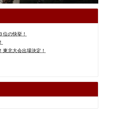
３位の快挙！
！
！東北大会出場決定！