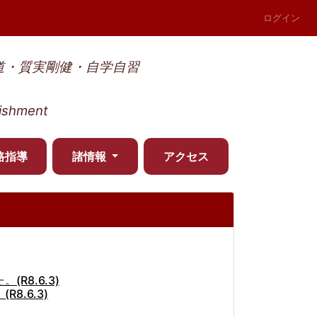
ログイン
道・質実剛健・自学自習
ishment
路指導
諸情報
アクセス
8.6.3)
.6.3)