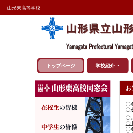
山形東高等学校
トップページ
学校紹介
お
〇
〇
〇
〇
〇