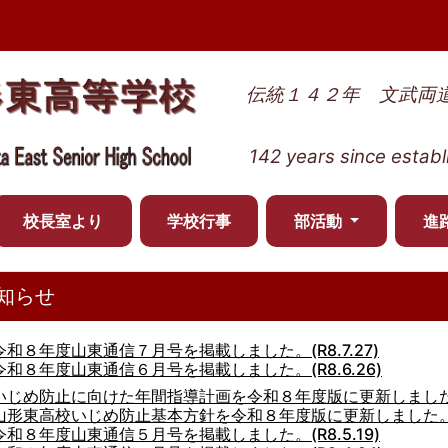
伝統１４２年 文武両
142 years since establ
校長室より
学校行事
部活動
進
知らせ
令和８年度山東通信７月号を掲載しました。(R8.7.27)
令和８年度山東通信６月号を掲載しました。(R8.6.26)
いじめ防止に向けた年間指導計画を令和８年度版に更新しました。(R
山形東高校いじめ防止基本方針を令和８年度版に更新しました。(R8
令和８年度山東通信５月号を掲載しました。(R8.5.19)