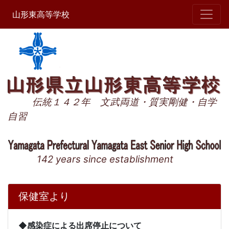
山形東高等学校
伝統１４２年 文武両道・質実剛健・自学
自習
142 years since establishment
保健室より
◆感染症による出席停止について