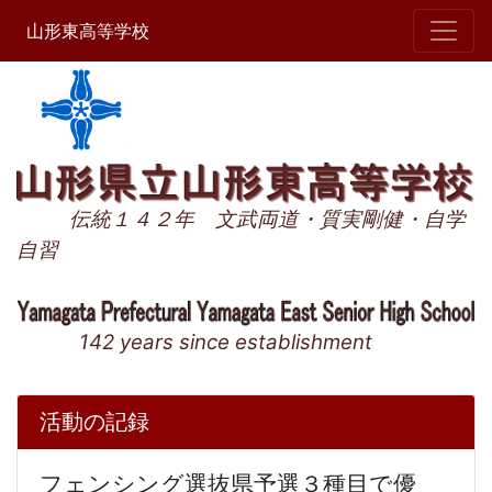
山形東高等学校
伝統１４２年 文武両道・質実剛健・自学
自習
142 years since establishment
活動の記録
フェンシング選抜県予選３種目で優