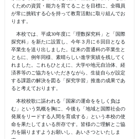
くための資質・能力を育てることを目標に、全職員
が常に挑戦する心を持って教育活動に取り組んでお
ります。
本校では、平成
30
年度に「理数探究科」と「国際
探究科」を新たに設置し、今年３月に６回目となる
卒業生を送り出しました。従来の普通科の卒業生と
ともに、例年同様、素晴らしい進学実績を残してく
れました。これもひとえに、大学や地元自治体、経
済界等のご協力をいただきながら、生徒自らが設定
する課題の解決を図る「探究学習」推進の成果であ
ると考えております。
本校校歌に謳われる「国家の運命ををしく負は
む」という気概を胸に、今後も「
地域と国際社会の
発展をリードする人間
を育成する」という本校の使
命を果たしてまいる所存です。皆様のご理解とご協
力を賜りますようお願いし、あいさつといたしま