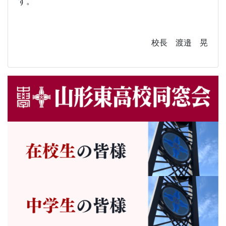
す。
校長 渡邉 晃