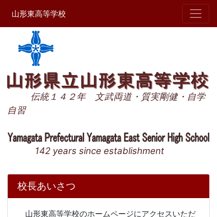
山形東高等学校
伝統１４２年 文武両道・質実剛健・自学
自習
142 years since establishment
校長あいさつ
山形東高等学校のホームページにアクセスいただ