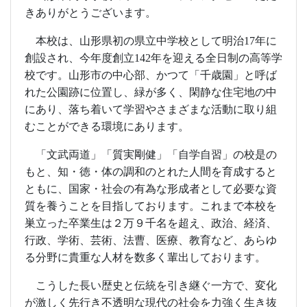
きありがとうございます。
本校は、山形県初の県立中学校として明治
17
年に
創設され、今年度創立
142
年を迎える全日制の高等学
校です。山形市の中心部、かつて「千歳園」と呼ば
れた公園跡に位置し、緑が多く、閑静な住宅地の中
にあり、落ち着いて学習やさまざまな活動に取り組
むことができる環境にあります。
「文武両道」「質実剛健」「自学自習」の校是の
もと、知・徳・体の調和のとれた人間を育成すると
ともに、国家・社会の有為な形成者として必要な資
質を養うことを目指しております。これまで本校を
巣立った卒業生は２万９千名を超え、政治、経済、
行政、学術、芸術、法曹、医療、教育など、あらゆ
る分野に貴重な人材を数多く輩出しております。
こうした長い歴史と伝統を引き継ぐ一方で、変化
が激しく先行き不透明な現代の社会を力強く生き抜